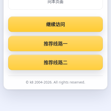
问本页面
继续访问
推荐线路一
推荐线路二
© k8 2004-2026. All rights reserved.